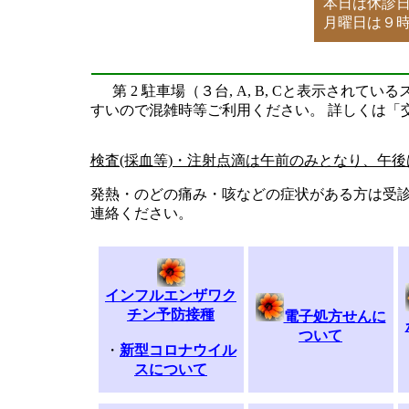
本日は休診
月曜日は９
第 2 駐車場（３台, A, B, Cと表示され
すいので混雑時等ご利用ください。 詳しくは「
検査(採血等)・注射点滴は午前のみとなり、午
発熱・のどの痛み・咳などの症状がある方は受
連絡ください。
インフルエンザワク
チン予防接種
電子処方せんに
ついて
・
新型コロナウイル
スについて